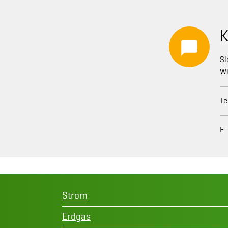
K
Si
Wi
Te
E-
Strom
Erdgas