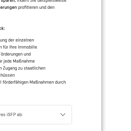
d sparen
, indem Sie beispielsweise
derungen
profitieren und den
ck:
lung der einzelnen
für Ihre Immobilie
 Förderungen und
ür jede Maßnahme​
en Zugang zu staatlichen
chüssen
al förderfähigen Maßnahmen durch
hres iSFP ab: