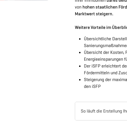
Ihrer Immobilien
bares Gel
von
hohen staatlichen För
Marktwert steigern.
Weitere Vorteile im Überbli
Übersichtliche Darstel
Sanierungsmaßnahmen 
Übersicht der Kosten,
Energieeinsparungen f
Der iSFP erleichtert d
Fördermitteln und Zus
Steigerung der maxim
den iSFP
So läuft die Erstellung I